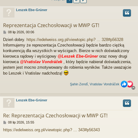
Leszek Ebe-Grüner
Reprezentacja Czechosłowacji w MWP GT!
P
08 lip 2026, 00:06
o
Dzień dobry.
https://edelweiss.org.pl/viewtopic.php? ... 328#p56328
s
Informujemy że reprezentacja Czechosłowacji będzie bardzo ciężką
t
konkurencją dla wszystkich w wyścigach. Bierze w nich doświadczony
kierowca rajdowy i wyścigowy
@Leszek Ebe-Grüner
oraz nowy drugi
kierowca
@Vratislav Vondráček
, który będzie nabierał doświadczenia,
jestem jest mocno zmotywowany do robienia wyników. Także uważajcie
bo Leszek i Vratislav nadchodzą!
Şahin Zendî, Vratislav Vondráček
Leszek Ebe-Grüner
r
Re: Reprezentacja Czechosłowacji w MWP GT!
P
08 lip 2026, 15:55
o
https://edelweiss.org.pl/viewtopic.php? ... 343#p56343
s
t