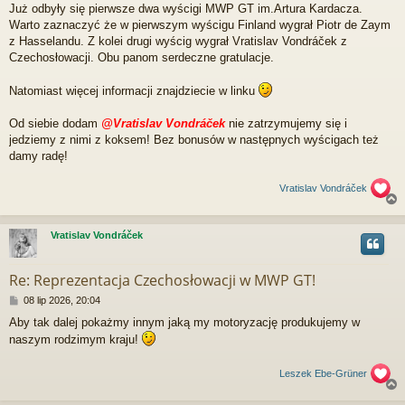
Już odbyły się pierwsze dwa wyścigi MWP GT im.Artura Kardacza.
Warto zaznaczyć że w pierwszym wyścigu Finland wygrał Piotr de Zaym
z Hasselandu. Z kolei drugi wyścig wygrał Vratislav Vondráček z
Czechosłowacji. Obu panom serdeczne gratulacje.
Natomiast więcej informacji znajdziecie w linku
Od siebie dodam
@Vratislav Vondráček
nie zatrzymujemy się i
jedziemy z nimi z koksem! Bez bonusów w następnych wyścigach też
damy radę!
Vratislav Vondráček
Vratislav Vondráček
r
Re: Reprezentacja Czechosłowacji w MWP GT!
P
08 lip 2026, 20:04
o
Aby tak dalej pokażmy innym jaką my motoryzację produkujemy w
s
naszym rodzimym kraju!
t
Leszek Ebe-Grüner