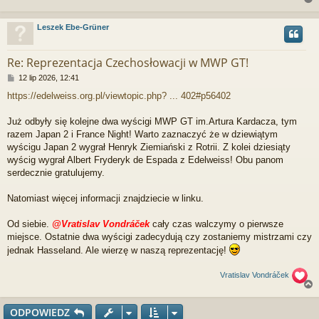
Leszek Ebe-Grüner
r
Re: Reprezentacja Czechosłowacji w MWP GT!
P
12 lip 2026, 12:41
o
https://edelweiss.org.pl/viewtopic.php? ... 402#p56402
s
t
Już odbyły się kolejne dwa wyścigi MWP GT im.Artura Kardacza, tym
razem Japan 2 i France Night! Warto zaznaczyć że w dziewiątym
wyścigu Japan 2 wygrał Henryk Ziemiański z Rotrii. Z kolei dziesiąty
wyścig wygrał Albert Fryderyk de Espada z Edelweiss! Obu panom
serdecznie gratulujemy.
Natomiast więcej informacji znajdziecie w linku.
Od siebie.
@Vratislav Vondráček
cały czas walczymy o pierwsze
miejsce. Ostatnie dwa wyścigi zadecydują czy zostaniemy mistrzami czy
jednak Hasseland. Ale wierzę w naszą reprezentację!
Vratislav Vondráček
ODPOWIEDZ