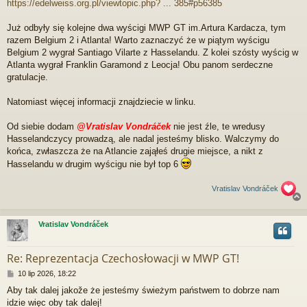
https://edelweiss.org.pl/viewtopic.php? ... 385#p56385
s
t
Już odbyły się kolejne dwa wyścigi MWP GT im.Artura Kardacza, tym
razem Belgium 2 i Atlanta! Warto zaznaczyć że w piątym wyścigu
Belgium 2 wygrał Santiago Vilarte z Hasselandu. Z kolei szósty wyścig w
Atlanta wygrał Franklin Garamond z Leocja! Obu panom serdeczne
gratulacje.
Natomiast więcej informacji znajdziecie w linku.
Od siebie dodam
@Vratislav Vondráček
nie jest źle, te wredusy
Hasselandczycy prowadzą, ale nadal jesteśmy blisko. Walczymy do
końca, zwłaszcza że na Atlancie zająłeś drugie miejsce, a nikt z
Hasselandu w drugim wyścigu nie był top 6
Vratislav Vondráček
Vratislav Vondráček
r
Re: Reprezentacja Czechosłowacji w MWP GT!
P
10 lip 2026, 18:22
o
Aby tak dalej jakože że jesteśmy świeżym państwem to dobrze nam
s
idzie więc oby tak dalej!
t