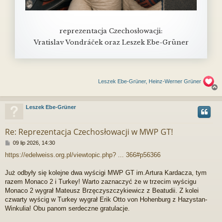
reprezentacja Czechosłowacji:
Vratislav Vondráček oraz Leszek Ebe-Grüner
Leszek Ebe-Grüner, Heinz-Werner Grüner
Leszek Ebe-Grüner
r
Re: Reprezentacja Czechosłowacji w MWP GT!
P
09 lip 2026, 14:30
o
https://edelweiss.org.pl/viewtopic.php? ... 366#p56366
s
t
Już odbyły się kolejne dwa wyścigi MWP GT im.Artura Kardacza, tym
razem Monaco 2 i Turkey! Warto zaznaczyć że w trzecim wyścigu
Monaco 2 wygrał Mateusz Brzęczyszczykiewicz z Beatudii. Z kolei
czwarty wyścig w Turkey wygrał Erik Otto von Hohenburg z Hazystan-
Winkulia! Obu panom serdeczne gratulacje.