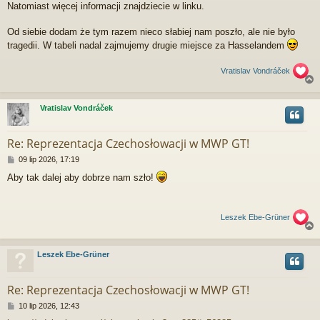
Natomiast więcej informacji znajdziecie w linku.
Od siebie dodam że tym razem nieco słabiej nam poszło, ale nie było
tragedii. W tabeli nadal zajmujemy drugie miejsce za Hasselandem
Vratislav Vondráček
Vratislav Vondráček
r
Re: Reprezentacja Czechosłowacji w MWP GT!
P
09 lip 2026, 17:19
o
Aby tak dalej aby dobrze nam szło!
s
t
Leszek Ebe-Grüner
Leszek Ebe-Grüner
r
Re: Reprezentacja Czechosłowacji w MWP GT!
P
10 lip 2026, 12:43
o