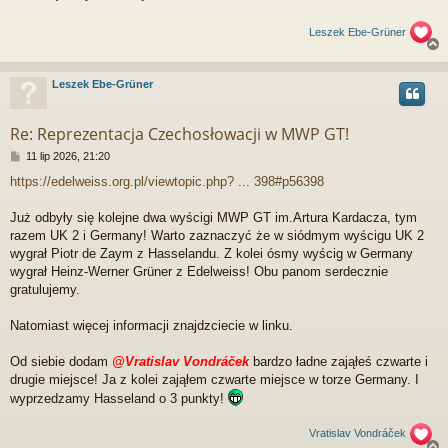
Leszek Ebe-Grüner
Leszek Ebe-Grüner
r
Re: Reprezentacja Czechosłowacji w MWP GT!
P
11 lip 2026, 21:20
o
https://edelweiss.org.pl/viewtopic.php? ... 398#p56398
s
t
Już odbyły się kolejne dwa wyścigi MWP GT im.Artura Kardacza, tym
razem UK 2 i Germany! Warto zaznaczyć że w siódmym wyścigu UK 2
wygrał Piotr de Zaym z Hasselandu. Z kolei ósmy wyścig w Germany
wygrał Heinz-Werner Grüner z Edelweiss! Obu panom serdecznie
gratulujemy.
Natomiast więcej informacji znajdzciecie w linku.
Od siebie dodam
@Vratislav Vondráček
bardzo ładne zająłeś czwarte i
drugie miejsce! Ja z kolei zająłem czwarte miejsce w torze Germany. I
wyprzedzamy Hasseland o 3 punkty!
Vratislav Vondráček