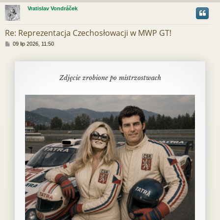
Vratislav Vondráček
r
Re: Reprezentacja Czechosłowacji w MWP GT!
P
09 lip 2026, 11:50
o
s
t
Zdjęcie zrobione po mistrzostwach