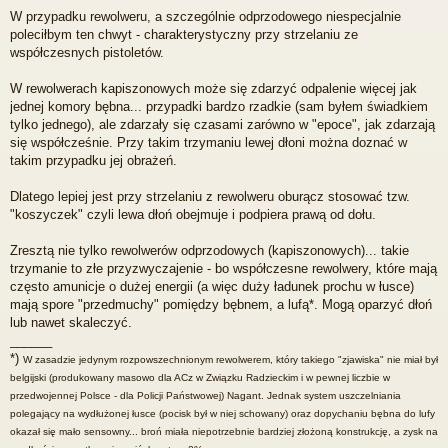
W przypadku rewolweru, a szczególnie odprzodowego niespecjalnie
poleciłbym ten chwyt - charakterystyczny przy strzelaniu ze
współczesnych pistoletów.
W rewolwerach kapiszonowych może się zdarzyć odpalenie więcej jak
jednej komory bębna... przypadki bardzo rzadkie (sam byłem świadkiem
tylko jednego), ale zdarzały się czasami zarówno w "epoce", jak zdarzają
się współcześnie. Przy takim trzymaniu lewej dłoni można doznać w
takim przypadku jej obrażeń.
Dlatego lepiej jest przy strzelaniu z rewolweru oburącz stosować tzw.
"koszyczek" czyli lewa dłoń obejmuje i podpiera prawą od dołu.
Zresztą nie tylko rewolwerów odprzodowych (kapiszonowych)... takie
trzymanie to złe przyzwyczajenie - bo współczesne rewolwery, które mają
często amunicje o dużej energii (a więc duży ładunek prochu w łusce)
mają spore "przedmuchy" pomiędzy bębnem, a lufą*. Mogą oparzyć dłoń
lub nawet skaleczyć.
______
*)
W zasadzie jedynym rozpowszechnionym rewolwerem, który takiego "zjawiska" nie miał był
belgijski (produkowany masowo dla ACz w Związku Radzieckim i w pewnej liczbie w
przedwojennej Polsce - dla Policji Państwowej) Nagant. Jednak system uszczelniania
polegający na wydłużonej łusce (pocisk był w niej schowany) oraz dopychaniu bębna do lufy
okazał się mało sensowny... broń miała niepotrzebnie bardziej złożoną konstrukcję, a zysk na