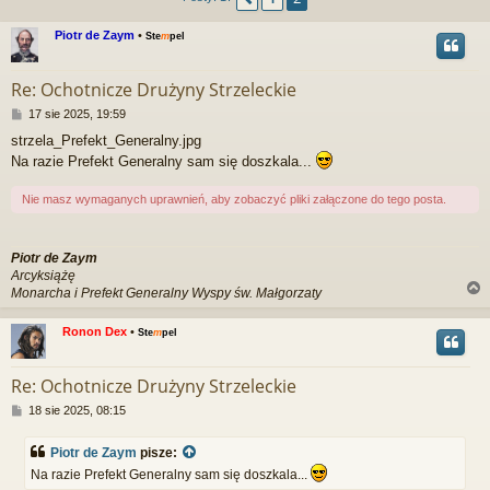
Piotr de Zaym
•
Ste
m
pel
Re: Ochotnicze Drużyny Strzeleckie
P
17 sie 2025, 19:59
o
strzela_Prefekt_Generalny.jpg
s
Na razie Prefekt Generalny sam się doszkala...
t
Nie masz wymaganych uprawnień, aby zobaczyć pliki załączone do tego posta.
Piotr de Zaym
Arcyksiążę
Monarcha i Prefekt Generalny Wyspy św. Małgorzaty
Ronon Dex
•
Ste
m
pel
r
Re: Ochotnicze Drużyny Strzeleckie
P
18 sie 2025, 08:15
o
s
Piotr de Zaym
pisze:
t
Na razie Prefekt Generalny sam się doszkala...