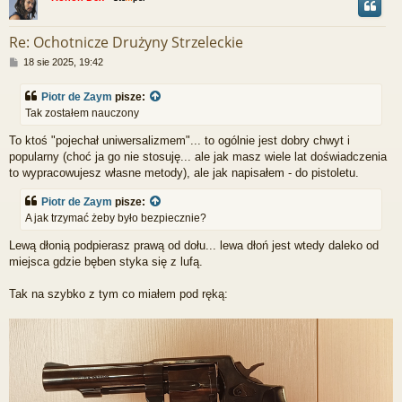
r
Re: Ochotnicze Drużyny Strzeleckie
P
18 sie 2025, 19:42
o
s
Piotr de Zaym
pisze:
t
Tak zostałem nauczony
To ktoś "pojechał uniwersalizmem"... to ogólnie jest dobry chwyt i
popularny (choć ja go nie stosuję... ale jak masz wiele lat doświadczenia
to wypracowujesz własne metody), ale jak napisałem - do pistoletu.
Piotr de Zaym
pisze:
A jak trzymać żeby było bezpiecznie?
Lewą dłonią podpierasz prawą od dołu... lewa dłoń jest wtedy daleko od
miejsca gdzie bęben styka się z lufą.
Tak na szybko z tym co miałem pod ręką: