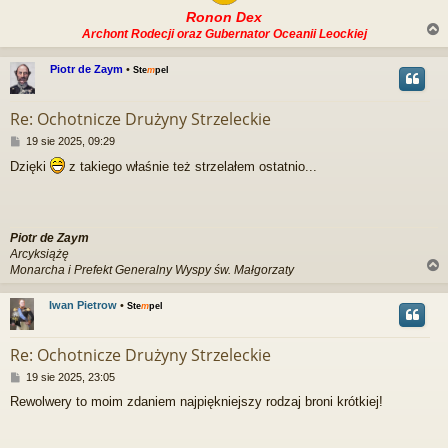
Ronon Dex
Archont Rodecji oraz Gubernator Oceanii Leockiej
Piotr de Zaym
•
Ste
m
pel
r
Re: Ochotnicze Drużyny Strzeleckie
P
19 sie 2025, 09:29
o
Dzięki
z takiego właśnie też strzelałem ostatnio...
s
t
Piotr de Zaym
Arcyksiążę
Monarcha i Prefekt Generalny Wyspy św. Małgorzaty
Iwan Pietrow
•
Ste
m
pel
r
Re: Ochotnicze Drużyny Strzeleckie
P
19 sie 2025, 23:05
o
Rewolwery to moim zdaniem najpiękniejszy rodzaj broni krótkiej!
s
t