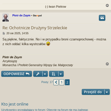
(-) Iwan Pietrow
Piotr de Zaym
•
Ste
m
pel
r
Re: Ochotnicze Drużyny Strzeleckie
P
20 sie 2025, 14:55
o
Są piękne, faktycznie. No i w przypadku broni czarnoprochowej - można
s
z nich oddać kilka wystrzałów
t
Piotr de Zaym
Arcyksiążę
Monarcha i Prefekt Generalny Wyspy św. Małgorzaty
ODPOWIEDZ
r
1
Poprzednia
2
Posty: 17
Przejdź do
Kto jest online
Użytkownicy przeglądający to forum: Obecnie na forum nie ma żadnego