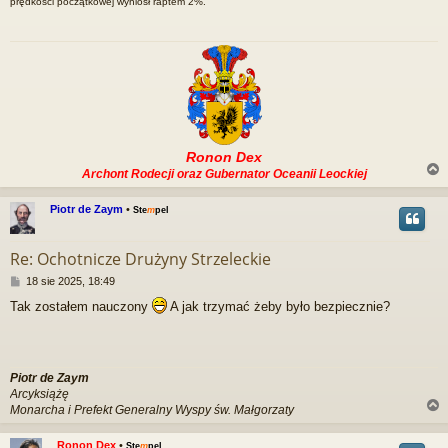
prędkości początkowej wyniósł raptem 2%.
Ronon Dex
Archont Rodecji oraz Gubernator Oceanii Leockiej
Piotr de Zaym
•
Ste
m
pel
r
Re: Ochotnicze Drużyny Strzeleckie
P
18 sie 2025, 18:49
o
Tak zostałem nauczony
A jak trzymać żeby było bezpiecznie?
s
t
Piotr de Zaym
Arcyksiążę
Monarcha i Prefekt Generalny Wyspy św. Małgorzaty
Ronon Dex
•
Ste
m
pel