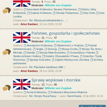
Tematy
:
9
,
Posty
:
25
Moderator:
Wilhelm von Zugdam
Subfora:
Kancelaria Królewska i Sprawy Państwowe
,
Edykty i Akty
Królewskie
,
Gabinet Królewski
,
Obrady Parlamentu
,
Izba Gmin
,
Izba
Lordów
Ostatni post:
Re: Wizyta przedstawiciela Li…
autor:
Artur Kardacz
, 10 cze 2026, 01:00
Państwo, gospodarka i społeczeństwo
Tematy
:
21
,
Posty
:
47
Moderator:
Wilhelm von Zugdam
Subfora:
Aktualności Królestwa
,
Wiadomości z Hrabstw
,
Podział
Administracyjny
,
Anglia
,
Szkocja
,
Wyspa Gryfia
,
Wyspy Św. Anny i
Michała
,
Irlandia
,
Wyspa Mała Brytanika
,
Gospodarka i Handel
,
Społeczeństwo i Kultura
,
Kodeks Obywatelski i Prawo
,
Szlachta i Tytuły
Honorowe
,
Sprawy Kościelne
,
Zapiski Historyczne i Archiwa
,
Archiwa
państwowe
Ostatni post:
Re: Placówka handlowa LMiK
autor:
Artur Kardacz
, 28 cze 2026, 22:40
Sprawy wojskowe i morskie
Tematy
:
12
,
Posty
:
95
Moderator:
Wilhelm von Zugdam
Subfora:
Armia Królewska
,
Królewska Marynarka Wojenna
Ostatni post:
Re: Okręty Royal Navy
autor:
Karol Keane
, 23 lip 2026, 11:43