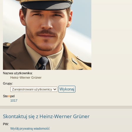
Nazwa użytkownika:
Heinz-Werner Grüner
Grupy:
Ste
m
pel
1017
Skontaktuj się z Heinz-Werner Grüner
PW:
Wyślij prywatną wiadomość